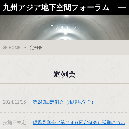
九州アジア地下空間フォーラム
Events
HOME
定例会
定例会
2024/11/16
第240回定例会（現場見学会）
実施日未定
現場見学会（第２４０回定例会）延期につい