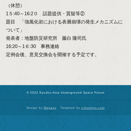
（休憩）
1５:40～16:2０ 話題提供・質疑等②
題目 「強風化岩における表層崩壊の発生メカニズムに
ついて」
発表者：地盤防災研究所 藤白 隆司氏
16:20～1６:30 事務連絡
定例会後、意見交換会を開催する予定です。
© 2022 Kyushu-Asia Underground Space Forum
Design by
Megapx
Template by
s-hoshino.com