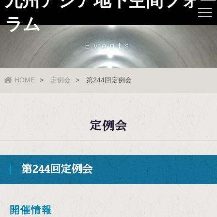
九州アジア地下空間フォー
ラム
Events
HOME
定例会
第244回定例会
定例会
第244回定例会
開催情報